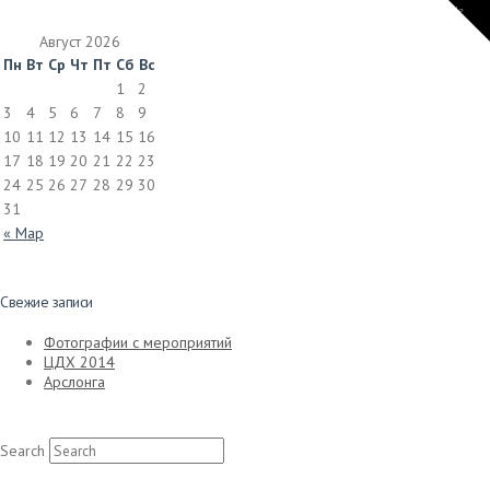
Toggle
the
Widgetbar
Август 2026
Телефон: +7 (926) 161-53-17 | E-mail: info@art-
Пн
Вт
Ср
Чт
Пт
Сб
Вс
manya.ru
1
2
3
4
5
6
7
8
9
10
11
12
13
14
15
16
17
18
19
20
21
22
23
24
25
26
27
28
29
30
31
« Мар
Свежие записи
Фотографии с мероприятий
Сухонос М.С.
ЦДХ 2014
Арслонга
Search