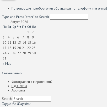
По вопросам приобретения обращаться по телефону или e-mail
Type and Press “enter” to Search
Август 2026
Пн
Вт
Ср
Чт
Пт
Сб
Вс
1
2
3
4
5
6
7
8
9
10
11
12
13
14
15
16
17
18
19
20
21
22
23
24
25
26
27
28
29
30
31
« Мар
Свежие записи
Фотографии с мероприятий
ЦДХ 2014
Арслонга
Search
Toggle the Widgetbar