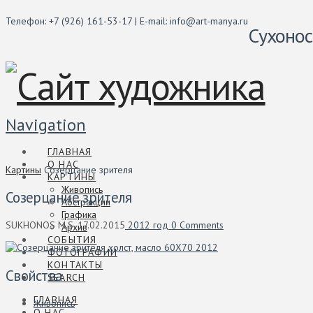
Телефон: +7 (926) 161-53-17 | E-mail: info@art-manya.ru
Сухонос
Navigation
ГЛАВНАЯ
О НАС
Картины
Созерцание зрителя
КАРТИНЫ
Живопись
Созерцание зрителя
Абстракции
Графика
SUKHONOS M.S.
17.02.2015
2012 год
0 Comments
Архив
СОБЫТИЯ
ФОТОГРАФИИ
КОНТАКТЫ
Свойства
SEARCH
ГЛАВНАЯ
Живопись
О НАС