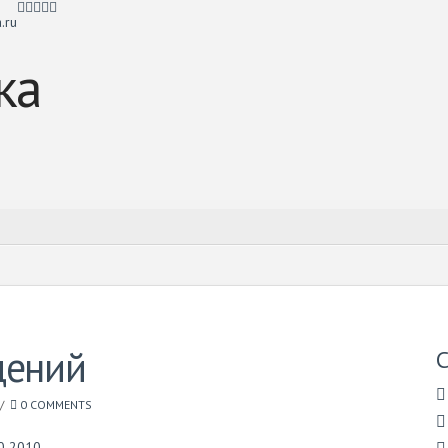
.ru
ений
С
0 COMMENTS