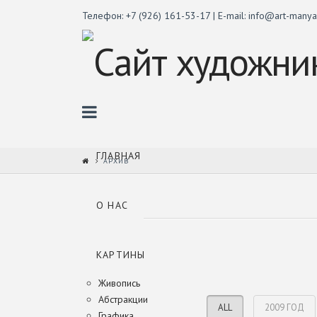
Телефон: +7 (926) 161-53-17 | E-mail: info@art-manya
Сухонос
М.С.
Navigation
ГЛАВНАЯ
АРХИВ
О НАС
КАРТИНЫ
Живопись
Абстракции
ALL
2009 ГОД
Графика