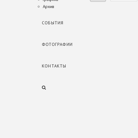
Архив
СОБЫТИЯ
Медовая рамка
ФОТОГРАФИИ
КОНТАКТЫ
Колючий холод
Воспоминания о даче в
Волгограде