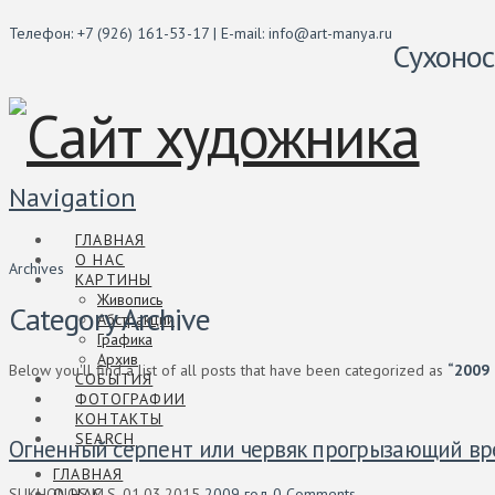
Телефон: +7 (926) 161-53-17 | E-mail: info@art-manya.ru
Сухонос
Navigation
ГЛАВНАЯ
О НАС
Archives
КАРТИНЫ
Живопись
Category Archive
Абстракции
Графика
Архив
Below you'll find a list of all posts that have been categorized as
“2009 
СОБЫТИЯ
ФОТОГРАФИИ
КОНТАКТЫ
SEARCH
Огненный серпент или червяк прогрызающий в
ГЛАВНАЯ
О НАС
SUKHONOS M.S.
01.03.2015
2009 год
0 Comments