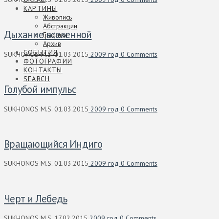
КАРТИНЫ
Живопись
Абстракции
Дыхание вселенной
Графика
Архив
СОБЫТИЯ
SUKHONOS M.S.
01.03.2015
2009 год
0 Comments
ФОТОГРАФИИ
КОНТАКТЫ
SEARCH
Голубой импульс
SUKHONOS M.S.
01.03.2015
2009 год
0 Comments
Вращающийся Индиго
SUKHONOS M.S.
01.03.2015
2009 год
0 Comments
Черт и Лебедь
SUKHONOS M.S.
17.02.2015
2009 год
0 Comments