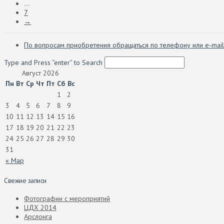
...
7
→
По вопросам приобретения обращаться по телефону или e-mail
Type and Press “enter” to Search
Август 2026
Пн
Вт
Ср
Чт
Пт
Сб
Вс
1
2
3
4
5
6
7
8
9
10
11
12
13
14
15
16
17
18
19
20
21
22
23
24
25
26
27
28
29
30
31
« Мар
Свежие записи
Фотографии с мероприятий
ЦДХ 2014
Арслонга