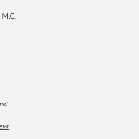
 М.С.
год”
ремя